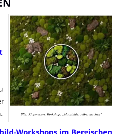
EN
t
u
er
.
Bild: KI generiert. Workshop: „Moosbilder selber machen“
bild-Workshops
im Bergischen