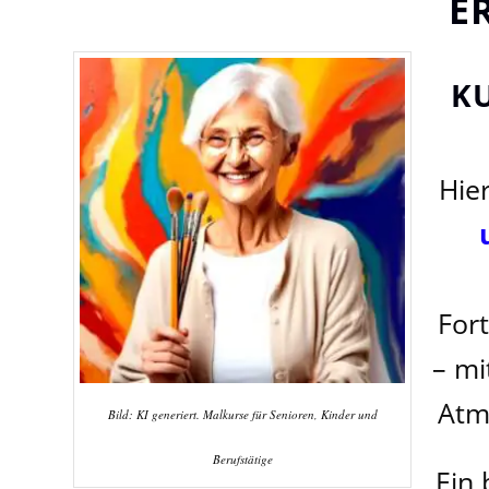
E
K
Hie
For
– mi
Atm
Bild: KI generiert. Malkurse für Senioren, Kinder und
Berufstätige
Ein 