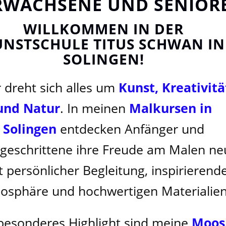
RWACHSENE UND SENIOR
WILLKOMMEN IN DER
UNSTSCHULE TITUS SCHWAN IN
SOLINGEN!
r dreht sich alles um
Kunst, Kreativitä
und Natur
. In meinen
Malkursen in
Solingen
entdecken Anfänger und
tgeschrittene ihre Freude am Malen ne
t persönlicher Begleitung, inspirierend
osphäre und hochwertigen Materialien
besonderes Highlight sind meine
Moos